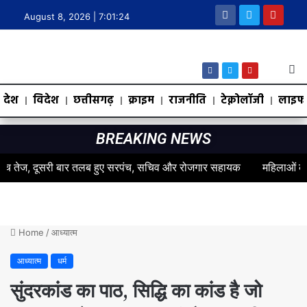
August 8, 2026 |
7:01:25
देश
विदेश
छत्तीसगढ़
क्राइम
राजनीति
टेक्नोलॉजी
लाइफस
BREAKING NEWS
ज, दूसरी बार तलब हुए सरपंच, सचिव और रोजगार सहायक
महिलाओं के स्वास्थ्य
Home
/
आध्यात्म
आध्यात्म
धर्म
सुंदरकांड का पाठ, सिद्धि का कांड है जो