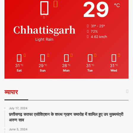
29
℃
Chhattisgarh
31º - 25º
72%
4.62 km/h
Light Rain
31
29
28
31
31
℃
℃
℃
℃
℃
Sat
Sun
Mon
Tue
Wed
व्यापार
July 17, 2024
छत्तीसगढ़ सराफा एसोशिएशन के शपथ ग्रहण समारोह में शामिल हुए उप मुख्यमंत्री
अरुण साव
June 5, 2024