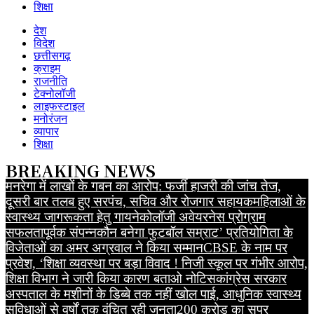
शिक्षा
देश
विदेश
छत्तीसगढ़
क्राइम
राजनीति
टेक्नोलॉजी
लाइफस्टाइल
मनोरंजन
व्यापार
शिक्षा
BREAKING NEWS
मनरेगा में लाखों के गबन का आरोप: फर्जी हाजरी की जांच तेज,
दूसरी बार तलब हुए सरपंच, सचिव और रोजगार सहायक
महिलाओं के
स्वास्थ्य जागरूकता हेतु गायनेकोलॉजी अवेयरनेस प्रोग्राम
सफलतापूर्वक संपन्न
कौन बनेगा फुटबॉल सम्राट’ प्रतियोगिता के
विजेताओं का अमर अग्रवाल ने किया सम्मान
CBSE के नाम पर
प्रवेश, ‘शिक्षा व्यवस्था पर बड़ा विवाद ! निजी स्कूल पर गंभीर आरोप,
शिक्षा विभाग ने जारी किया कारण बताओ नोटिस
कांग्रेस सरकार
अस्पताल के मशीनों के डिब्बे तक नहीं खोल पाई, आधुनिक स्वास्थ्य
सुविधाओं से वर्षों तक वंचित रही जनता
200 करोड़ का सुपर