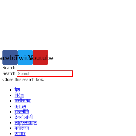
acebook
Twitter
Youtube
Search
Search
Close this search box.
देश
विदेश
छत्तीसगढ़
क्राइम
राजनीति
टेक्नोलॉजी
लाइफस्टाइल
मनोरंजन
व्यापार