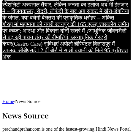
स्पेशलिटी अस्पताल तैयार, लेकिन जनता का इलाज अब भी इंतजार
में – विजय
कछार, सेंदरी, लोफंदी के बाद अब संकट में खैरा-डंगनिया
के जंगल, क्या बचेगी बेलतरा की प्राकृतिक धरोहर – अंकित
गौरहा
मां महामाया की नगरी रतनपुर की 165 एकड़ शासकीय जमीन
पर कब्जा: आस्था और विकास दोनों खतरे में ?
आधुनिक जीवनशैली
से बढ़ रही पाचन तंत्र की बीमारियां, अत्याधुनिक गैस्ट्रो
केयर(Gastro Care) सुविधाएं अपोलो हॉस्पिटल बिलासपुर में
उपलब्ध
सीबीएसई 12 वीं बोर्ड में साक्षी बचानी को मिले 95 प्रतिशत
अंक
Home
/
News Source
News Source
prachandprahar.com is one of the fastest-growing Hindi News Portal