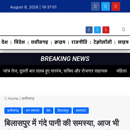
August 8, 2026 |
19:37:02
देश
विदेश
छत्तीसगढ़
क्राइम
राजनीति
टेक्नोलॉजी
लाइफस
BREAKING NEWS
 तेज, दूसरी बार तलब हुए सरपंच, सचिव और रोजगार सहायक
महिलाओं के स्वास
Home
/
छत्तीसगढ़
छत्तीसगढ़
जन समस्या
देश
बिलासपुर
समस्याएं
बिलासपुर में गंदे पानी की समस्या, आज भी