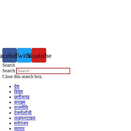
acebook
Twitter
Youtube
Search
Search
Close this search box.
देश
विदेश
छत्तीसगढ़
क्राइम
राजनीति
टेक्नोलॉजी
लाइफस्टाइल
मनोरंजन
व्यापार