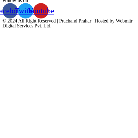
Follow us on
acebook
Twitter
Youtube
© 2024 All Right Reserved | Prachand Prahar | Hosted by
Webmitr
Digital Services Pvt. Ltd.