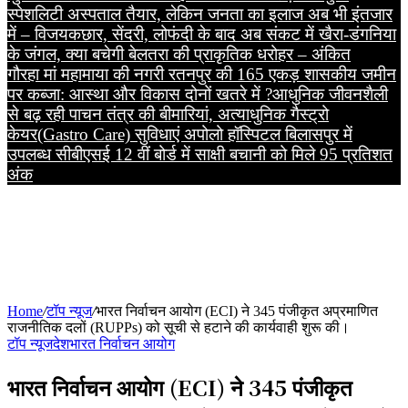
स्पेशलिटी अस्पताल तैयार, लेकिन जनता का इलाज अब भी इंतजार
में – विजय
कछार, सेंदरी, लोफंदी के बाद अब संकट में खैरा-डंगनिया
के जंगल, क्या बचेगी बेलतरा की प्राकृतिक धरोहर – अंकित
गौरहा
मां महामाया की नगरी रतनपुर की 165 एकड़ शासकीय जमीन
पर कब्जा: आस्था और विकास दोनों खतरे में ?
आधुनिक जीवनशैली
से बढ़ रही पाचन तंत्र की बीमारियां, अत्याधुनिक गैस्ट्रो
केयर(Gastro Care) सुविधाएं अपोलो हॉस्पिटल बिलासपुर में
उपलब्ध
सीबीएसई 12 वीं बोर्ड में साक्षी बचानी को मिले 95 प्रतिशत
अंक
Home
/
टॉप न्यूज
/
भारत निर्वाचन आयोग (ECI) ने 345 पंजीकृत अप्रमाणित
राजनीतिक दलों (RUPPs) को सूची से हटाने की कार्यवाही शुरू की।
टॉप न्यूज
देश
भारत निर्वाचन आयोग
भारत निर्वाचन आयोग (ECI) ने 345 पंजीकृत