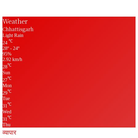
Weather
Chhattisgarh
Light Rain
℃
24
28º - 24º
95%
2.92 km/h
℃
28
Sun
℃
27
Mon
℃
29
Tue
℃
31
Wed
℃
31
Thu
व्यापार