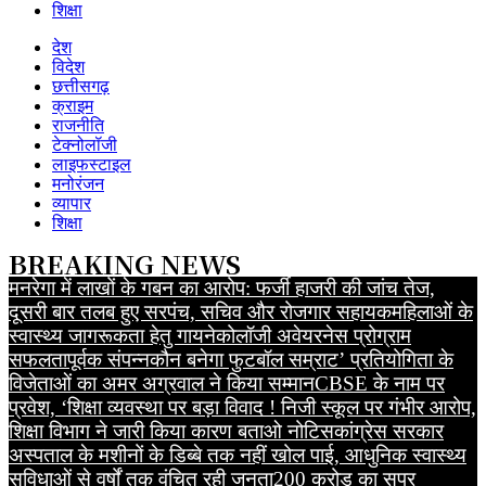
शिक्षा
देश
विदेश
छत्तीसगढ़
क्राइम
राजनीति
टेक्नोलॉजी
लाइफस्टाइल
मनोरंजन
व्यापार
शिक्षा
BREAKING NEWS
मनरेगा में लाखों के गबन का आरोप: फर्जी हाजरी की जांच तेज,
दूसरी बार तलब हुए सरपंच, सचिव और रोजगार सहायक
महिलाओं के
स्वास्थ्य जागरूकता हेतु गायनेकोलॉजी अवेयरनेस प्रोग्राम
सफलतापूर्वक संपन्न
कौन बनेगा फुटबॉल सम्राट’ प्रतियोगिता के
विजेताओं का अमर अग्रवाल ने किया सम्मान
CBSE के नाम पर
प्रवेश, ‘शिक्षा व्यवस्था पर बड़ा विवाद ! निजी स्कूल पर गंभीर आरोप,
शिक्षा विभाग ने जारी किया कारण बताओ नोटिस
कांग्रेस सरकार
अस्पताल के मशीनों के डिब्बे तक नहीं खोल पाई, आधुनिक स्वास्थ्य
सुविधाओं से वर्षों तक वंचित रही जनता
200 करोड़ का सुपर