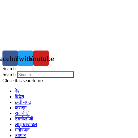
acebook
Twitter
Youtube
Search
Search
Close this search box.
देश
विदेश
छत्तीसगढ़
क्राइम
राजनीति
टेक्नोलॉजी
लाइफस्टाइल
मनोरंजन
व्यापार