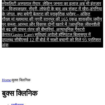
स्पेशलिटी अस्पताल तैयार, लेकिन जनता का इलाज अब भी इंतजार
में – विजय
कछार, सेंदरी, लोफंदी के बाद अब संकट में खैरा-डंगनिया
के जंगल, क्या बचेगी बेलतरा की प्राकृतिक धरोहर – अंकित
गौरहा
मां महामाया की नगरी रतनपुर की 165 एकड़ शासकीय जमीन
पर कब्जा: आस्था और विकास दोनों खतरे में ?
आधुनिक जीवनशैली
से बढ़ रही पाचन तंत्र की बीमारियां, अत्याधुनिक गैस्ट्रो
केयर(Gastro Care) सुविधाएं अपोलो हॉस्पिटल बिलासपुर में
उपलब्ध
सीबीएसई 12 वीं बोर्ड में साक्षी बचानी को मिले 95 प्रतिशत
अंक
Home
/
बुक्स क्लिनिक
बुक्स क्लिनिक