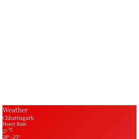
Weather
Chhattisgarh
Heavy Rain
℃
27
28º - 25º