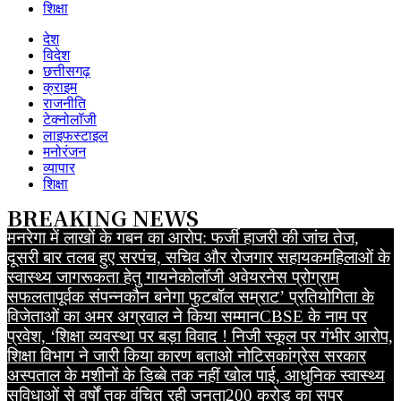
शिक्षा
देश
विदेश
छत्तीसगढ़
क्राइम
राजनीति
टेक्नोलॉजी
लाइफस्टाइल
मनोरंजन
व्यापार
शिक्षा
BREAKING NEWS
मनरेगा में लाखों के गबन का आरोप: फर्जी हाजरी की जांच तेज,
दूसरी बार तलब हुए सरपंच, सचिव और रोजगार सहायक
महिलाओं के
स्वास्थ्य जागरूकता हेतु गायनेकोलॉजी अवेयरनेस प्रोग्राम
सफलतापूर्वक संपन्न
कौन बनेगा फुटबॉल सम्राट’ प्रतियोगिता के
विजेताओं का अमर अग्रवाल ने किया सम्मान
CBSE के नाम पर
प्रवेश, ‘शिक्षा व्यवस्था पर बड़ा विवाद ! निजी स्कूल पर गंभीर आरोप,
शिक्षा विभाग ने जारी किया कारण बताओ नोटिस
कांग्रेस सरकार
अस्पताल के मशीनों के डिब्बे तक नहीं खोल पाई, आधुनिक स्वास्थ्य
सुविधाओं से वर्षों तक वंचित रही जनता
200 करोड़ का सुपर