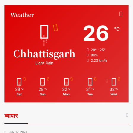
Weather
26
℃
Chhattisgarh
28º - 25º
86%
2.23 km/h
Light Rain
28
28
32
31
32
℃
℃
℃
℃
℃
Sat
Sun
Mon
Tue
Wed
व्यापार
July 17, 2024