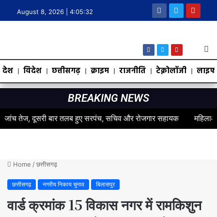
August 8, 2026 |
4:05:33
देश
विदेश
छत्तीसगढ़
क्राइम
राजनीति
टेक्नोलॉजी
लाइफस
BREAKING NEWS
 तेज, दूसरी बार तलब हुए सरपंच, सचिव और रोजगार सहायक
महिलाओं के स्वास
Home
/
छत्तीसगढ़
छत्तीसगढ़
नगरीय निकाय चुनाव
बिलासपुर
वार्ड क्रमांक 15 विकास नगर में रामकिशुन