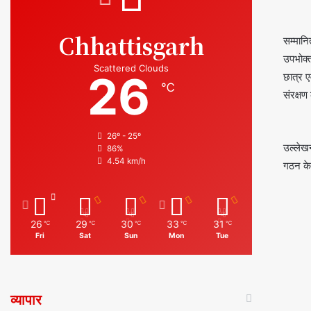
Chhattisgarh
सम्मानि
उपभोक्त
Scattered Clouds
26
छात्र ए
℃
संरक्षण
26º - 25º
उल्लेखन
86%
4.54 km/h
गठन के 
26
29
30
33
31
℃
℃
℃
℃
℃
Fri
Sat
Sun
Mon
Tue
व्यापार