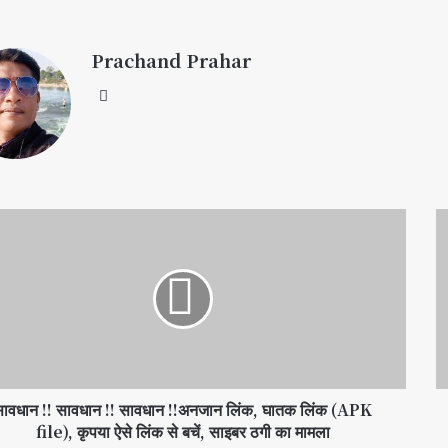
Prachand Prahar
सावधान ‼️ सावधान ‼️ सावधान ‼️अनजान लिंक, घातक लिंक (APK
file), कृपया ऐसे लिंक से बचें, साइबर ठगी का मामला