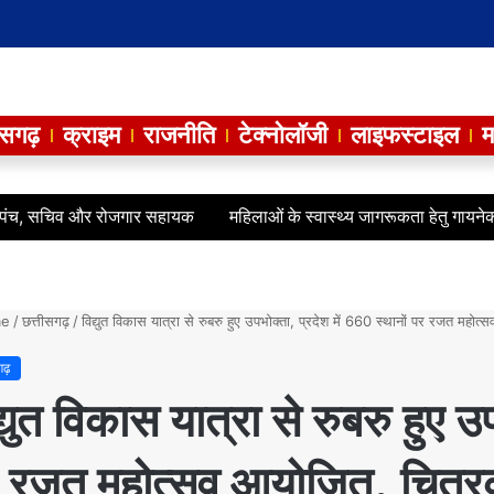
ीसगढ़
क्राइम
राजनीति
टेक्नोलॉजी
लाइफस्टाइल
म
, सचिव और रोजगार सहायक
महिलाओं के स्वास्थ्य जागरूकता हेतु गायनेकोलॉजी 
e
/
छत्तीसगढ़
/
विद्युत विकास यात्रा से रुबरु हुए उपभोक्ता, प्रदेश में 660 स्थानों पर रजत मह
गढ़
द्युत विकास यात्रा से रुबरु हुए उ
 रजत महोत्सव आयोजित, चित्रक