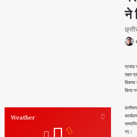
ने
छ्त्
प्रचंड 
तहत प्
विकास क
किया गय
छत्तीसग
कार्याल
Weather
सम्मानि
गए।