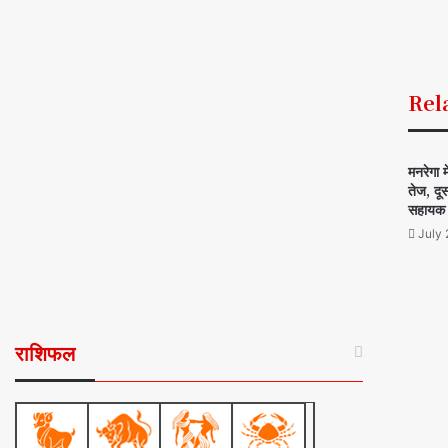
Rel
मनरेगा 
तेज, दू
सहायक
July 
राशिफल