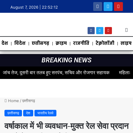
August 7, 2026 |
22:52:13
देश
विदेश
छत्तीसगढ़
क्राइम
राजनीति
टेक्नोलॉजी
लाइफस
BREAKING NEWS
 तेज, दूसरी बार तलब हुए सरपंच, सचिव और रोजगार सहायक
महिलाओं के स्वास्
Home
/
छत्तीसगढ़
छत्तीसगढ़
देश
भारतीय रेलवे
वर्षाकाल में भी व्यवधान-मुक्त रेल सेवा प्रदान