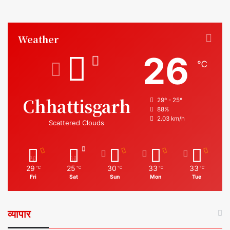
Weather
26
℃
Chhattisgarh
29º - 25º
88%
2.03 km/h
Scattered Clouds
29
25
30
33
33
℃
℃
℃
℃
℃
Fri
Sat
Sun
Mon
Tue
व्यापार