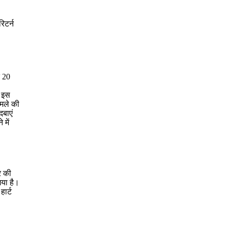
िटर्न
े 20
ी इस
ामले की
दबाएं
में
र की
गया है।
हार्ट