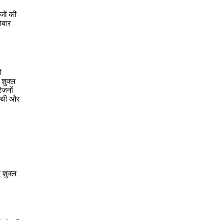
जों की
ोबार
ी
 शुक्ल
िजनों
ी थी और
 शुक्ल