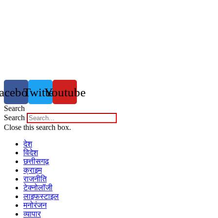
acebook
Twitter
Youtube
Search
Search
Close this search box.
देश
विदेश
छत्तीसगढ़
क्राइम
राजनीति
टेक्नोलॉजी
लाइफस्टाइल
मनोरंजन
व्यापार