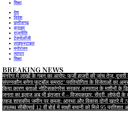
शिक्षा
देश
विदेश
छत्तीसगढ़
क्राइम
राजनीति
टेक्नोलॉजी
लाइफस्टाइल
मनोरंजन
व्यापार
शिक्षा
BREAKING NEWS
मनरेगा में लाखों के गबन का आरोप: फर्जी हाजरी की जांच तेज, दू
संपन्न
कौन बनेगा फुटबॉल सम्राट’ प्रतियोगिता के विजेताओं का अमर
किया कारण बताओ नोटिस
कांग्रेस सरकार अस्पताल के मशीनों के डिब
जनता का इलाज अब भी इंतजार में – विजय
कछार, सेंदरी, लोफंदी के
एकड़ शासकीय जमीन पर कब्जा: आस्था और विकास दोनों खतरे में ?
उपलब्ध
सीबीएसई 12 वीं बोर्ड में साक्षी बचानी को मिले 95 प्रतिशत 