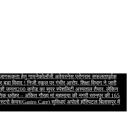
य जागरूकता हेतु गायनेकोलॉजी अवेयरनेस प्रोग्राम सफलतापूर्वक
र बड़ा विवाद ! निजी स्कूल पर गंभीर आरोप, शिक्षा विभाग ने जारी
 रही जनता
200 करोड़ का सुपर स्पेशलिटी अस्पताल तैयार, लेकिन
कृतिक धरोहर – अंकित गौरहा
मां महामाया की नगरी रतनपुर की 165
स्ट्रो केयर(Gastro Care) सुविधाएं अपोलो हॉस्पिटल बिलासपुर में