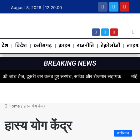
August 8, 2026 |
12:20:00
देश
विदेश
छत्तीसगढ़
क्राइम
राजनीति
टेक्नोलॉजी
लाइफस
BREAKING NEWS
 जांच तेज, दूसरी बार तलब हुए सरपंच, सचिव और रोजगार सहायक
महिलाओं के 
Home
/
हास्य योग केंद्र
हास्य योग केंद्र
छत्तीसगढ़