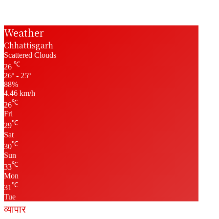
Weather
Chhattisgarh
Scattered Clouds
℃
26
26º - 25º
88%
4.46 km/h
℃
26
Fri
℃
29
Sat
℃
30
Sun
℃
33
Mon
℃
31
Tue
व्यापार