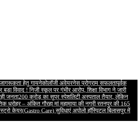
य जागरूकता हेतु गायनेकोलॉजी अवेयरनेस प्रोग्राम सफलतापूर्वक
र बड़ा विवाद ! निजी स्कूल पर गंभीर आरोप, शिक्षा विभाग ने जारी
 रही जनता
200 करोड़ का सुपर स्पेशलिटी अस्पताल तैयार, लेकिन
कृतिक धरोहर – अंकित गौरहा
मां महामाया की नगरी रतनपुर की 165
स्ट्रो केयर(Gastro Care) सुविधाएं अपोलो हॉस्पिटल बिलासपुर में