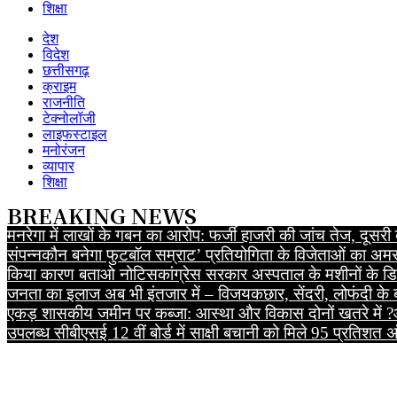
शिक्षा
देश
विदेश
छत्तीसगढ़
क्राइम
राजनीति
टेक्नोलॉजी
लाइफस्टाइल
मनोरंजन
व्यापार
शिक्षा
BREAKING NEWS
मनरेगा में लाखों के गबन का आरोप: फर्जी हाजरी की जांच तेज, दू
संपन्न
कौन बनेगा फुटबॉल सम्राट’ प्रतियोगिता के विजेताओं का अमर
किया कारण बताओ नोटिस
कांग्रेस सरकार अस्पताल के मशीनों के डिब
जनता का इलाज अब भी इंतजार में – विजय
कछार, सेंदरी, लोफंदी के
एकड़ शासकीय जमीन पर कब्जा: आस्था और विकास दोनों खतरे में ?
उपलब्ध
सीबीएसई 12 वीं बोर्ड में साक्षी बचानी को मिले 95 प्रतिशत 