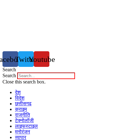
acebook
Twitter
Youtube
Search
Search
Close this search box.
देश
विदेश
छत्तीसगढ़
क्राइम
राजनीति
टेक्नोलॉजी
लाइफस्टाइल
मनोरंजन
व्यापार