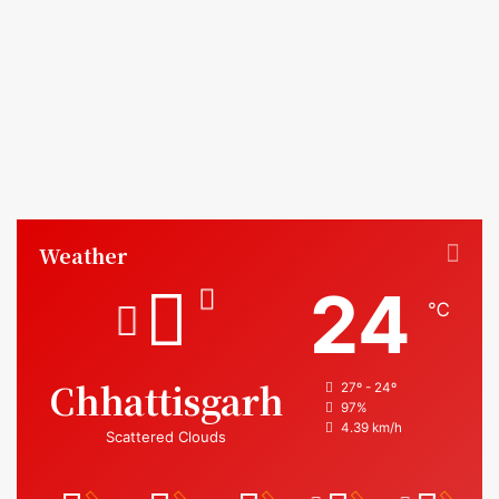
Weather
24
℃
Chhattisgarh
27º - 24º
97%
4.39 km/h
Scattered Clouds