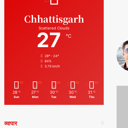
Chhattisgarh
Scattered Clouds
27
℃
28º - 24º
84%
3.76 km/h
28
27
30
30
31
℃
℃
℃
℃
℃
Sun
Mon
Tue
Wed
Thu
व्यापार