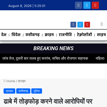
August 8, 2026 |
5:25:02
देश
विदेश
छत्तीसगढ़
क्राइम
राजनीति
टेक्नोलॉजी
लाइफस
BREAKING NEWS
तेज, दूसरी बार तलब हुए सरपंच, सचिव और रोजगार सहायक
महिलाओं के स्वास्
Home
/
क्राइम
क्राइम
छत्तीसगढ़
पुलिस
ढाबे में तोड़फोड़ करने वाले आरोपियों पर