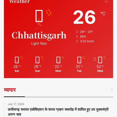
Weather
26
℃
Chhattisgarh
28º - 25º
86%
3.02 km/h
Light Rain
28
28
32
31
32
℃
℃
℃
℃
℃
Sat
Sun
Mon
Tue
Wed
व्यापार
July 17, 2024
छत्तीसगढ़ सराफा एसोशिएशन के शपथ ग्रहण समारोह में शामिल हुए उप मुख्यमंत्री
अरुण साव