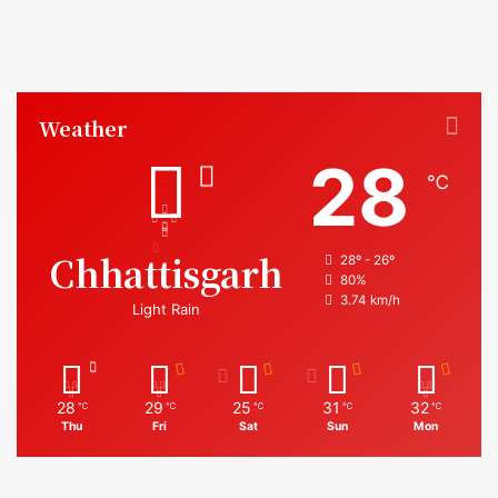
Weather
28
℃
Chhattisgarh
28º - 26º
80%
3.74 km/h
Light Rain
28
29
25
31
32
℃
℃
℃
℃
℃
Thu
Fri
Sat
Sun
Mon