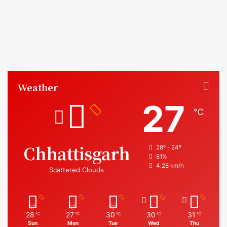
Weather
27
℃
Chhattisgarh
28º - 24º
81%
4.28 km/h
Scattered Clouds
28
27
30
30
31
℃
℃
℃
℃
℃
Sun
Mon
Tue
Wed
Thu