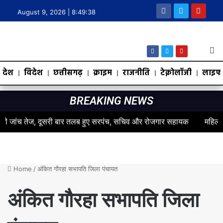
August 9, 2026 |
8:49:39
देश
विदेश
छत्तीसगढ़
क्राइम
राजनीति
टेक्नोलॉजी
लाइफस
BREAKING NEWS
ंच तेज, दूसरी बार तलब हुए सरपंच, सचिव और रोजगार सहायक
महिलाओं के स्व
Home
/
अंकित गौरहा सभापति जिला पंचायत
अंकित गौरहा सभापति जिला