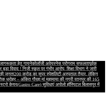
य जागरूकता हेतु गायनेकोलॉजी अवेयरनेस प्रोग्राम सफलतापूर्वक
र बड़ा विवाद ! निजी स्कूल पर गंभीर आरोप, शिक्षा विभाग ने जारी
 रही जनता
200 करोड़ का सुपर स्पेशलिटी अस्पताल तैयार, लेकिन
कृतिक धरोहर – अंकित गौरहा
मां महामाया की नगरी रतनपुर की 165
स्ट्रो केयर(Gastro Care) सुविधाएं अपोलो हॉस्पिटल बिलासपुर में