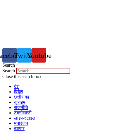
acebook
Twitter
Youtube
Search
Search
Close this search box.
देश
विदेश
छत्तीसगढ़
क्राइम
राजनीति
टेक्नोलॉजी
लाइफस्टाइल
मनोरंजन
व्यापार