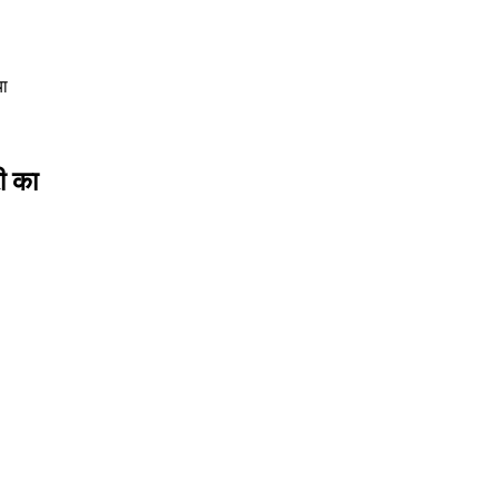
या
ी का