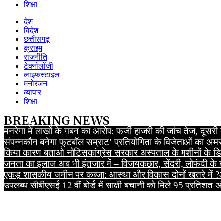
शिक्षा
देश
विदेश
छत्तीसगढ़
क्राइम
राजनीति
टेक्नोलॉजी
लाइफस्टाइल
मनोरंजन
व्यापार
शिक्षा
BREAKING NEWS
मनरेगा में लाखों के गबन का आरोप: फर्जी हाजरी की जांच तेज, दू
संपन्न
कौन बनेगा फुटबॉल सम्राट’ प्रतियोगिता के विजेताओं का अमर
किया कारण बताओ नोटिस
कांग्रेस सरकार अस्पताल के मशीनों के डिब
जनता का इलाज अब भी इंतजार में – विजय
कछार, सेंदरी, लोफंदी के
एकड़ शासकीय जमीन पर कब्जा: आस्था और विकास दोनों खतरे में ?
उपलब्ध
सीबीएसई 12 वीं बोर्ड में साक्षी बचानी को मिले 95 प्रतिशत 