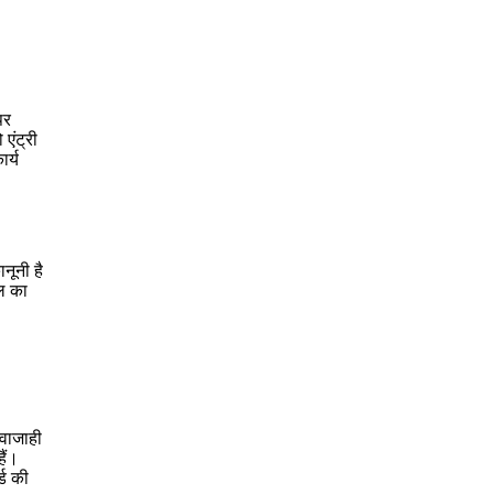
पर
 एंट्री
र्य
नूनी है
थल का
आवाजाही
ैं।
्ड की