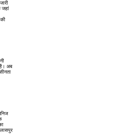
 जारी
 जहां
 की
ानी
 है। अब
ासीनता
 खनिज
े
का
िलासपुर