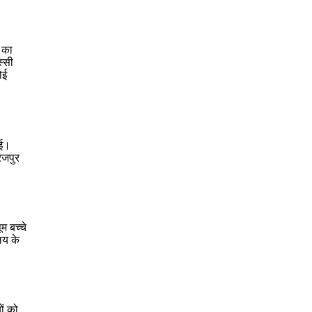
ा का
स्सी
ोई
गई।
रजपुर
म बच्चे
लय के
ों को