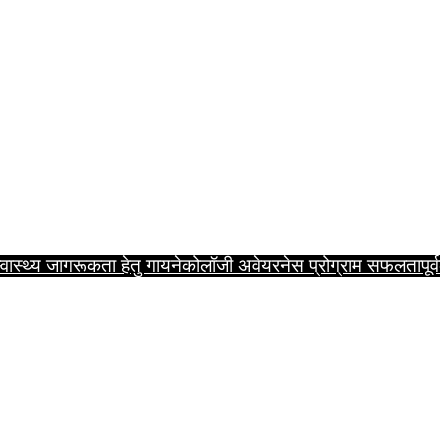
्वास्थ्य जागरूकता हेतु गायनेकोलॉजी अवेयरनेस प्रोग्राम सफलतापूर्व