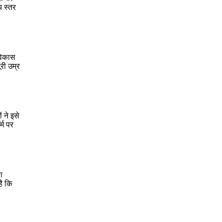
य स्तर
 विकास
री उम्र
 ने इसे
्म पर
ा
है कि