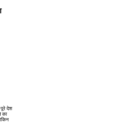
श
ूरे देश
ने का
लेकिन