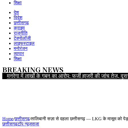
शिक्षा
देश
विदेश
छत्तीसगढ़
क्राइम
राजनीति
टेक्नोलॉजी
लाइफस्टाइल
मनोरंजन
व्यापार
शिक्षा
BREAKING NEWS
मनरेगा में लाखों के गबन का आरोप: फर्जी हाजरी की जांच तेज, 
Home
/
छत्तीसगढ़
/
तालिबानी सज़ा से दहला छत्तीसगढ़ — LKG के मासूम को पेड़
छत्तीसगढ़
टॉप न्यूज
सजा