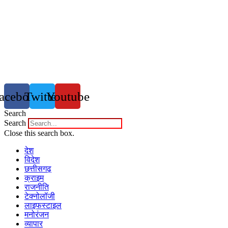
acebook
Twitter
Youtube
Search
Search
Close this search box.
देश
विदेश
छत्तीसगढ़
क्राइम
राजनीति
टेक्नोलॉजी
लाइफस्टाइल
मनोरंजन
व्यापार