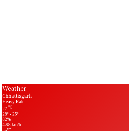
Weather
Chhattisgarh
Heavy Rain
℃
27
28º - 25º
82%
4.98 km/h
℃