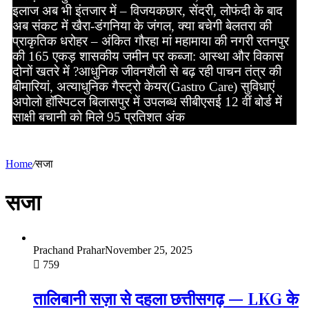
इलाज अब भी इंतजार में – विजय
कछार, सेंदरी, लोफंदी के बाद
अब संकट में खैरा-डंगनिया के जंगल, क्या बचेगी बेलतरा की
प्राकृतिक धरोहर – अंकित गौरहा
मां महामाया की नगरी रतनपुर
की 165 एकड़ शासकीय जमीन पर कब्जा: आस्था और विकास
दोनों खतरे में ?
आधुनिक जीवनशैली से बढ़ रही पाचन तंत्र की
बीमारियां, अत्याधुनिक गैस्ट्रो केयर(Gastro Care) सुविधाएं
अपोलो हॉस्पिटल बिलासपुर में उपलब्ध
सीबीएसई 12 वीं बोर्ड में
साक्षी बचानी को मिले 95 प्रतिशत अंक
Home
/
सजा
सजा
Prachand Prahar
November 25, 2025
759
तालिबानी सज़ा से दहला छत्तीसगढ़ — LKG के