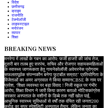
विदेश
छत्तीसगढ़
क्राइम
राजनीति
टेक्नोलॉजी
लाइफस्टाइल
मनोरंजन
व्यापार
शिक्षा
BREAKING NEWS
मनरेगा में लाखों के गबन का आरोप: फर्जी हाजरी की जांच तेज,
दूसरी बार तलब हुए सरपंच, सचिव और रोजगार सहायक
महिलाओं
के स्वास्थ्य जागरूकता हेतु गायनेकोलॉजी अवेयरनेस प्रोग्राम
सफलतापूर्वक संपन्न
कौन बनेगा फुटबॉल सम्राट’ प्रतियोगिता के
विजेताओं का अमर अग्रवाल ने किया सम्मान
CBSE के नाम पर
प्रवेश, ‘शिक्षा व्यवस्था पर बड़ा विवाद ! निजी स्कूल पर गंभीर
आरोप, शिक्षा विभाग ने जारी किया कारण बताओ नोटिस
कांग्रेस
सरकार अस्पताल के मशीनों के डिब्बे तक नहीं खोल पाई,
आधुनिक स्वास्थ्य सुविधाओं से वर्षों तक वंचित रही जनता
200
करोड़ का सुपर स्पेशलिटी अस्पताल तैयार, लेकिन जनता का