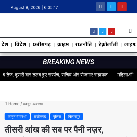
August 9, 2026 |
6:35:18
देश
विदेश
छत्तीसगढ़
क्राइम
राजनीति
टेक्नोलॉजी
लाइफस
BREAKING NEWS
ज, दूसरी बार तलब हुए सरपंच, सचिव और रोजगार सहायक
महिलाओं के स्वास्थ्य
Home
/
कानून व्यवस्था
कानून व्यवस्था
छत्तीसगढ़
पुलिस
बिलासपुर
तीसरी आंख की सब पर पैनी नज़र,