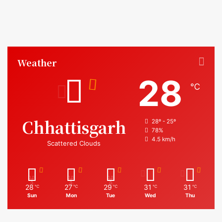
Weather
28
℃
Chhattisgarh
28º - 25º
78%
4.5 km/h
Scattered Clouds
28
27
29
31
31
℃
℃
℃
℃
℃
Sun
Mon
Tue
Wed
Thu