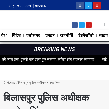
August 8, 2026 |
9:58:38
देश
विदेश
छत्तीसगढ़
क्राइम
राजनीति
टेक्नोलॉजी
लाइफस
BREAKING NEWS
 जांच तेज, दूसरी बार तलब हुए सरपंच, सचिव और रोजगार सहायक
महिलाओं के स
Home
/
बिलासपुर पुलिस अधीक्षक रजनेश सिंह
बिलासपुर पुलिस अधीक्षक