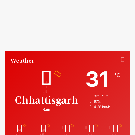
Weather
31
℃
Chhattisgarh
31º - 25º
67%
4.38 km/h
Rain