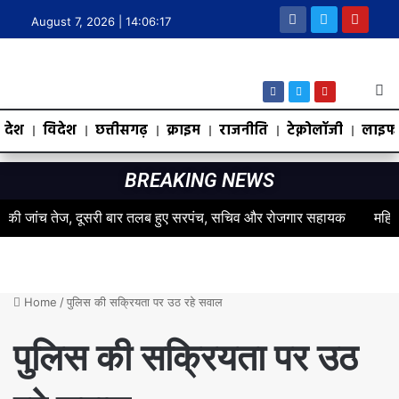
August 7, 2026 |
14:06:18
देश
विदेश
छत्तीसगढ़
क्राइम
राजनीति
टेक्नोलॉजी
लाइफस
BREAKING NEWS
 जांच तेज, दूसरी बार तलब हुए सरपंच, सचिव और रोजगार सहायक
महिलाओं के स
Home
/
पुलिस की सक्रियता पर उठ रहे सवाल
पुलिस की सक्रियता पर उठ