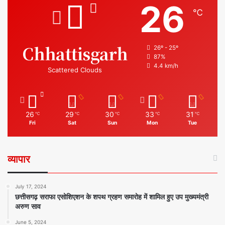
26
℃
Chhattisgarh
26º - 25º
87%
4.4 km/h
Scattered Clouds
26
29
30
33
31
℃
℃
℃
℃
℃
Fri
Sat
Sun
Mon
Tue
व्यापार
July 17, 2024
छत्तीसगढ़ सराफा एसोशिएशन के शपथ ग्रहण समारोह में शामिल हुए उप मुख्यमंत्री
अरुण साव
June 5, 2024