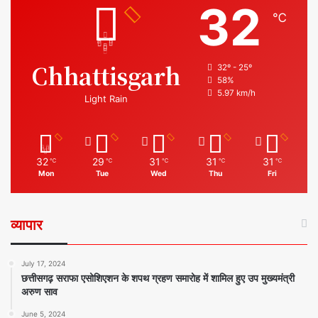
32
℃
Chhattisgarh
32º - 25º
58%
5.97 km/h
Light Rain
32
29
31
31
31
℃
℃
℃
℃
℃
Mon
Tue
Wed
Thu
Fri
व्यापार
July 17, 2024
छत्तीसगढ़ सराफा एसोशिएशन के शपथ ग्रहण समारोह में शामिल हुए उप मुख्यमंत्री
अरुण साव
June 5, 2024