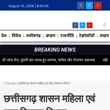
August 10, 2026 |
8:50:45
देश
विदेश
छत्तीसगढ़
क्राइम
राजनीति
टेक्नोलॉजी
लाइफस
BREAKING NEWS
जांच तेज, दूसरी बार तलब हुए सरपंच, सचिव और रोजगार सहायक
महिलाओं के स
Home
/
छत्तीसगढ़ शासन महिला एवं बाल विकास विभाग
छत्तीसगढ़ शासन महिला एवं