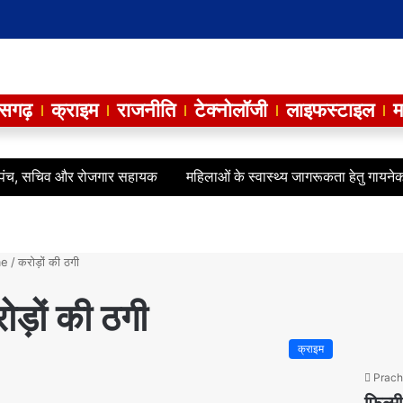
ीसगढ़
क्राइम
राजनीति
टेक्नोलॉजी
लाइफस्टाइल
म
 सचिव और रोजगार सहायक
महिलाओं के स्वास्थ्य जागरूकता हेतु गायनेकोलॉजी अ
e
/
करोड़ों की ठगी
ोड़ों की ठगी
क्राइम
Prach
फिल्म