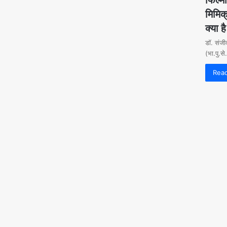
मिमिक
क्या ह
डाॅ. संजी
(भा.पु.स
Rea