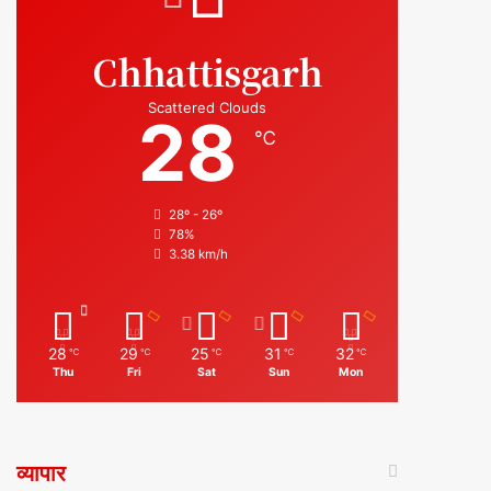
Chhattisgarh
Scattered Clouds
28
℃
28º - 26º
78%
3.38 km/h
28
29
25
31
32
℃
℃
℃
℃
℃
Thu
Fri
Sat
Sun
Mon
व्यापार