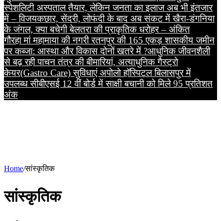
स्पेशलिटी अस्पताल तैयार, लेकिन जनता का इलाज अब भी इंतजार
में – विजय
कछार, सेंदरी, लोफंदी के बाद अब संकट में खैरा-डंगनिया
के जंगल, क्या बचेगी बेलतरा की प्राकृतिक धरोहर – अंकित
गौरहा
मां महामाया की नगरी रतनपुर की 165 एकड़ शासकीय जमीन
पर कब्जा: आस्था और विकास दोनों खतरे में ?
आधुनिक जीवनशैली
से बढ़ रही पाचन तंत्र की बीमारियां, अत्याधुनिक गैस्ट्रो
केयर(Gastro Care) सुविधाएं अपोलो हॉस्पिटल बिलासपुर में
उपलब्ध
सीबीएसई 12 वीं बोर्ड में साक्षी बचानी को मिले 95 प्रतिशत
अंक
Home
/
सांस्कृतिक
सांस्कृतिक