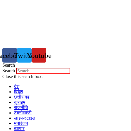
acebook
Twitter
Youtube
Search
Search
Close this search box.
देश
विदेश
छत्तीसगढ़
क्राइम
राजनीति
टेक्नोलॉजी
लाइफस्टाइल
मनोरंजन
व्यापार