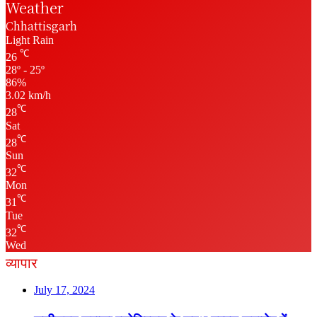
Weather
Chhattisgarh
Light Rain
℃
26
28º - 25º
86%
3.02 km/h
℃
28
Sat
℃
28
Sun
℃
32
Mon
℃
31
Tue
℃
32
Wed
व्यापार
July 17, 2024