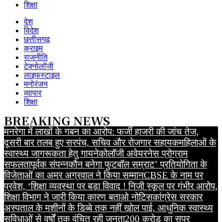
शिक्षा
देश
विदेश
छत्तीसगढ़
क्राइम
राजनीति
टेक्नोलॉजी
लाइफस्टाइल
मनोरंजन
व्यापार
शिक्षा
BREAKING NEWS
मनरेगा में लाखों के गबन का आरोप: फर्जी हाजरी की जांच तेज,
दूसरी बार तलब हुए सरपंच, सचिव और रोजगार सहायक
महिलाओं के
स्वास्थ्य जागरूकता हेतु गायनेकोलॉजी अवेयरनेस प्रोग्राम
सफलतापूर्वक संपन्न
कौन बनेगा फुटबॉल सम्राट’ प्रतियोगिता के
विजेताओं का अमर अग्रवाल ने किया सम्मान
CBSE के नाम पर
प्रवेश, ‘शिक्षा व्यवस्था पर बड़ा विवाद ! निजी स्कूल पर गंभीर आरोप,
शिक्षा विभाग ने जारी किया कारण बताओ नोटिस
कांग्रेस सरकार
अस्पताल के मशीनों के डिब्बे तक नहीं खोल पाई, आधुनिक स्वास्थ्य
सुविधाओं से वर्षों तक वंचित रही जनता
200 करोड़ का सुपर