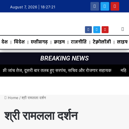
August 7, 2026 |
18:27:21
देश
विदेश
छत्तीसगढ़
क्राइम
राजनीति
टेक्नोलॉजी
लाइफस
BREAKING NEWS
 जांच तेज, दूसरी बार तलब हुए सरपंच, सचिव और रोजगार सहायक
महिलाओं के स
Home
/
श्री रामलला दर्शन
श्री रामलला दर्शन