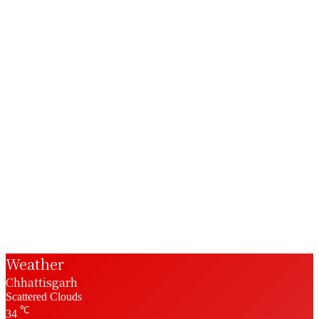
Weather
Chhattisgarh
Scattered Clouds
℃
34