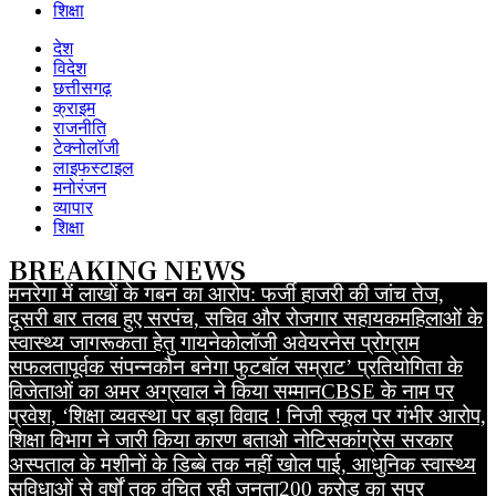
शिक्षा
देश
विदेश
छत्तीसगढ़
क्राइम
राजनीति
टेक्नोलॉजी
लाइफस्टाइल
मनोरंजन
व्यापार
शिक्षा
BREAKING NEWS
मनरेगा में लाखों के गबन का आरोप: फर्जी हाजरी की जांच तेज,
दूसरी बार तलब हुए सरपंच, सचिव और रोजगार सहायक
महिलाओं के
स्वास्थ्य जागरूकता हेतु गायनेकोलॉजी अवेयरनेस प्रोग्राम
सफलतापूर्वक संपन्न
कौन बनेगा फुटबॉल सम्राट’ प्रतियोगिता के
विजेताओं का अमर अग्रवाल ने किया सम्मान
CBSE के नाम पर
प्रवेश, ‘शिक्षा व्यवस्था पर बड़ा विवाद ! निजी स्कूल पर गंभीर आरोप,
शिक्षा विभाग ने जारी किया कारण बताओ नोटिस
कांग्रेस सरकार
अस्पताल के मशीनों के डिब्बे तक नहीं खोल पाई, आधुनिक स्वास्थ्य
सुविधाओं से वर्षों तक वंचित रही जनता
200 करोड़ का सुपर