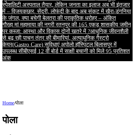
स्पेशलिटी अस्पताल तैयार, लेकिन जनता का इलाज अब भी इंतजार
में – विजय
कछार, सेंदरी, लोफंदी के बाद अब संकट में खैरा-डंगनिया
के जंगल, क्या बचेगी बेलतरा की प्राकृतिक धरोहर – अंकित
गौरहा
मां महामाया की नगरी रतनपुर की 165 एकड़ शासकीय जमीन
पर कब्जा: आस्था और विकास दोनों खतरे में ?
आधुनिक जीवनशैली
से बढ़ रही पाचन तंत्र की बीमारियां, अत्याधुनिक गैस्ट्रो
केयर(Gastro Care) सुविधाएं अपोलो हॉस्पिटल बिलासपुर में
उपलब्ध
सीबीएसई 12 वीं बोर्ड में साक्षी बचानी को मिले 95 प्रतिशत
अंक
Home
/
पोला
पोला