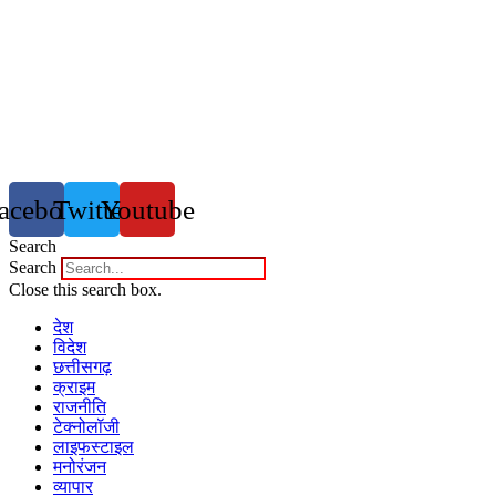
acebook
Twitter
Youtube
Search
Search
Close this search box.
देश
विदेश
छत्तीसगढ़
क्राइम
राजनीति
टेक्नोलॉजी
लाइफस्टाइल
मनोरंजन
व्यापार