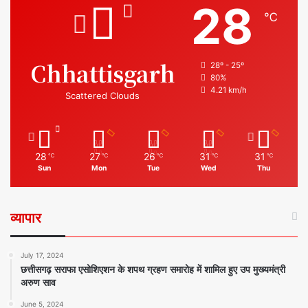
28
℃
Chhattisgarh
28º - 25º
80%
4.21 km/h
Scattered Clouds
28
27
26
31
31
℃
℃
℃
℃
℃
Sun
Mon
Tue
Wed
Thu
व्यापार
July 17, 2024
छत्तीसगढ़ सराफा एसोशिएशन के शपथ ग्रहण समारोह में शामिल हुए उप मुख्यमंत्री
अरुण साव
June 5, 2024