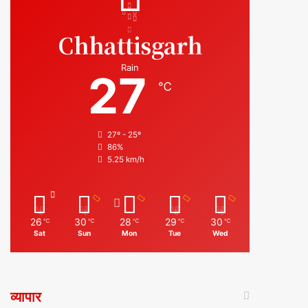
Chhattisgarh
Rain
27
℃
27º - 25º
86%
5.25 km/h
26
30
28
29
30
℃
℃
℃
℃
℃
Sat
Sun
Mon
Tue
Wed
व्यापार