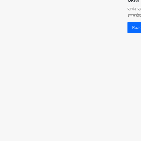
प्रचंड प
अमलडीहा,
Rea