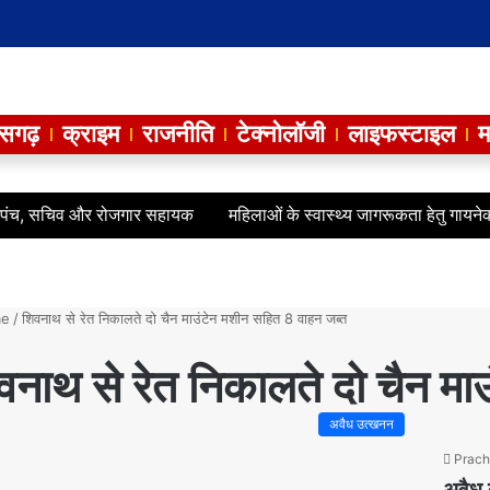
ीसगढ़
क्राइम
राजनीति
टेक्नोलॉजी
लाइफस्टाइल
म
, सचिव और रोजगार सहायक
महिलाओं के स्वास्थ्य जागरूकता हेतु गायनेकोलॉजी 
e
/
शिवनाथ से रेत निकालते दो चैन माउंटेन मशीन सहित 8 वाहन जब्त
वनाथ से रेत निकालते दो चैन मा
अवैध उत्खनन
Prach
अवैध 