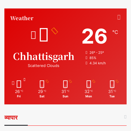
Weather
26
℃
Chhattisgarh
26º - 25º
85%
4.34 km/h
Scattered Clouds
26
29
31
32
31
℃
℃
℃
℃
℃
Fri
Sat
Sun
Mon
Tue
व्यापार