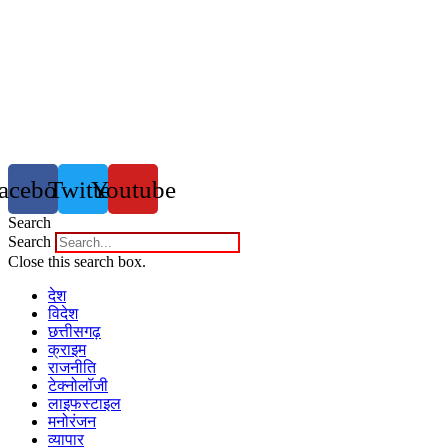
acebook
Twitter
Youtube
Search
Search
Close this search box.
देश
विदेश
छत्तीसगढ़
क्राइम
राजनीति
टेक्नोलॉजी
लाइफस्टाइल
मनोरंजन
व्यापार