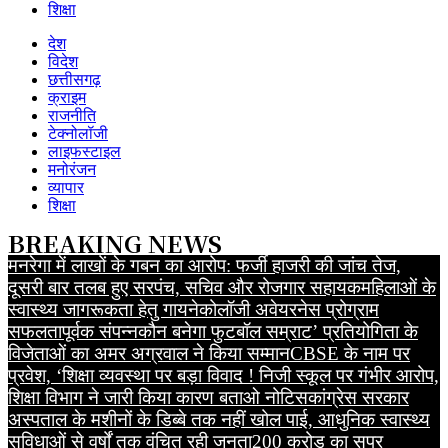
शिक्षा
देश
विदेश
छत्तीसगढ़
क्राइम
राजनीति
टेक्नोलॉजी
लाइफस्टाइल
मनोरंजन
व्यापार
शिक्षा
BREAKING NEWS
मनरेगा में लाखों के गबन का आरोप: फर्जी हाजरी की जांच तेज,
दूसरी बार तलब हुए सरपंच, सचिव और रोजगार सहायक
महिलाओं के
स्वास्थ्य जागरूकता हेतु गायनेकोलॉजी अवेयरनेस प्रोग्राम
सफलतापूर्वक संपन्न
कौन बनेगा फुटबॉल सम्राट’ प्रतियोगिता के
विजेताओं का अमर अग्रवाल ने किया सम्मान
CBSE के नाम पर
प्रवेश, ‘शिक्षा व्यवस्था पर बड़ा विवाद ! निजी स्कूल पर गंभीर आरोप,
शिक्षा विभाग ने जारी किया कारण बताओ नोटिस
कांग्रेस सरकार
अस्पताल के मशीनों के डिब्बे तक नहीं खोल पाई, आधुनिक स्वास्थ्य
सुविधाओं से वर्षों तक वंचित रही जनता
200 करोड़ का सुपर