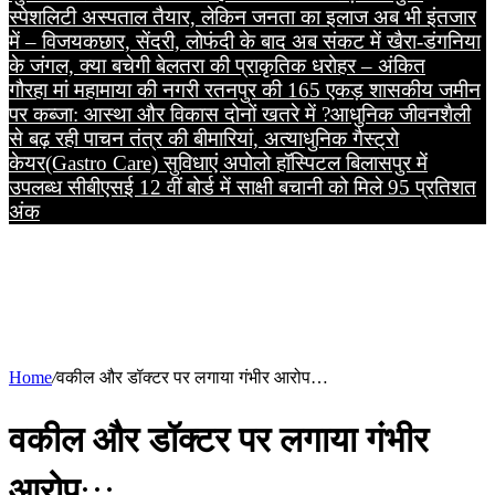
स्पेशलिटी अस्पताल तैयार, लेकिन जनता का इलाज अब भी इंतजार
में – विजय
कछार, सेंदरी, लोफंदी के बाद अब संकट में खैरा-डंगनिया
के जंगल, क्या बचेगी बेलतरा की प्राकृतिक धरोहर – अंकित
गौरहा
मां महामाया की नगरी रतनपुर की 165 एकड़ शासकीय जमीन
पर कब्जा: आस्था और विकास दोनों खतरे में ?
आधुनिक जीवनशैली
से बढ़ रही पाचन तंत्र की बीमारियां, अत्याधुनिक गैस्ट्रो
केयर(Gastro Care) सुविधाएं अपोलो हॉस्पिटल बिलासपुर में
उपलब्ध
सीबीएसई 12 वीं बोर्ड में साक्षी बचानी को मिले 95 प्रतिशत
अंक
Home
/
वकील और डॉक्टर पर लगाया गंभीर आरोप…
वकील और डॉक्टर पर लगाया गंभीर
आरोप…