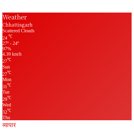
Weather
Chhattisgarh
Scattered Clouds
℃
24
27º - 24º
97%
4.39 km/h
℃
27
Sun
℃
27
Mon
℃
31
Tue
℃
29
Wed
℃
32
Thu
व्यापार