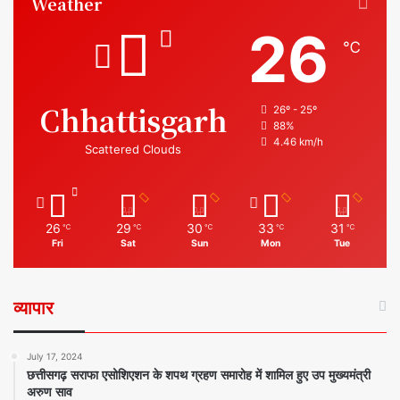
Weather
26
℃
Chhattisgarh
26º - 25º
88%
4.46 km/h
Scattered Clouds
26
29
30
33
31
℃
℃
℃
℃
℃
Fri
Sat
Sun
Mon
Tue
व्यापार
July 17, 2024
छत्तीसगढ़ सराफा एसोशिएशन के शपथ ग्रहण समारोह में शामिल हुए उप मुख्यमंत्री
अरुण साव