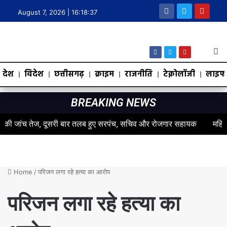
August 7, 2026 |
16:18:38
देश
विदेश
छत्तीसगढ़
क्राइम
राजनीति
टेक्नोलॉजी
लाइफस
BREAKING NEWS
 जांच तेज, दूसरी बार तलब हुए सरपंच, सचिव और रोजगार सहायक
महिलाओं के स
Home
/
परिजन लगा रहे हत्या का आरोप
परिजन लगा रहे हत्या का