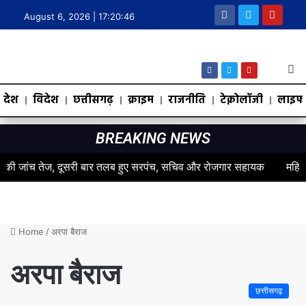
August 6, 2026 |
17:20:46
देश
विदेश
छत्तीसगढ़
क्राइम
राजनीति
टेक्नोलॉजी
लाइफस
BREAKING NEWS
 जांच तेज, दूसरी बार तलब हुए सरपंच, सचिव और रोजगार सहायक
महिलाओं के स
Home
/
अरपा बैराज
अरपा बैराज
छत्तीसगढ़