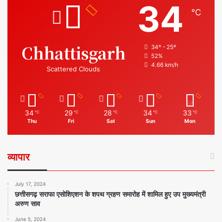
34
℃
Chhattisgarh
34º - 25º
52%
4.66 km/h
Scattered Clouds
34
29
28
34
33
℃
℃
℃
℃
℃
Thu
Fri
Sat
Sun
Mon
व्यापार
July 17, 2024
छत्तीसगढ़ सराफा एसोशिएशन के शपथ ग्रहण समारोह में शामिल हुए उप मुख्यमंत्री
अरुण साव
June 5, 2024