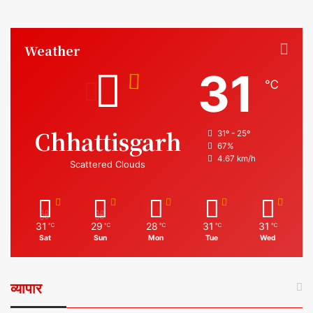
Weather
31
℃
Chhattisgarh
31º - 25º
67%
4.67 km/h
Scattered Clouds
31
29
28
31
31
℃
℃
℃
℃
℃
Sat
Sun
Mon
Tue
Wed
व्यापार