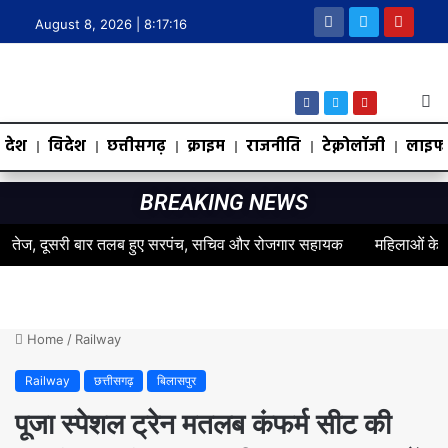
August 8, 2026 |
8:17:17
देश
विदेश
छत्तीसगढ़
क्राइम
राजनीति
टेक्नोलॉजी
लाइफस
BREAKING NEWS
, दूसरी बार तलब हुए सरपंच, सचिव और रोजगार सहायक
महिलाओं के स्वास्थ्य 
Home
/
Railway
Railway
छत्तीसगढ़
बिलासपुर
पूजा स्पेशल ट्रेन मतलब कंफर्म सीट की